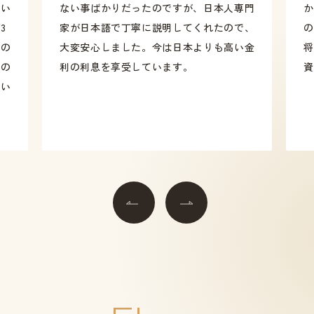
高い
ない事ばかりだったのですが、日本人専門
か
3
家が日本語で丁寧に説明してくれたので、
の
費の
大変安心しました。今は日本よりも高い金
将
ルの
利の利息を享受しています。
資
てい