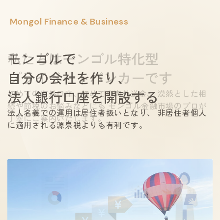
Mongol Finance & Business
口座をお持ちの
モンゴルで、
モンゴルで
私たちはモンゴル特化型
自分の銀行口座を開く
自分の会社を作り、
プライベートバンカーです
無料相談・お問
法人銀行口座を開設する
おすすめは、日本よりも高利息が得られる定期預金。
初めての海外口座、初めての海外送金、
漠然とした相
日
本円、米ドル、現地通貨MNTなどに対応しています。
続や節税のお悩みなどにも
モンゴル金融市場のプロが
法人名義での運用は居住者扱いとなり、
非居住者個人
私たちにつ
丁寧にご案内いたします。
に適用される源泉税よりも有利です。
代表挨拶・コンセプト
会社概要
サービス