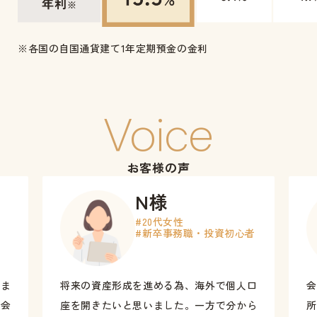
※各国の自国通貨建て1年定期預金の金利
Voice
お客様の声
N様
#20代女性
#新卒事務職・投資初心者
りま
将来の資産形成を進める為、海外で個人口
会
た会
座を開きたいと思いました。一方で分から
所